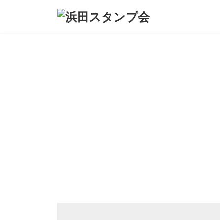
コ
ナ
ン
ビ
テ
ゲ
お店を応援し、浜田の街を元気にするお
ン
ー
ツ
シ
へ
ョ
ス
ン
キ
に
ッ
移
プ
動